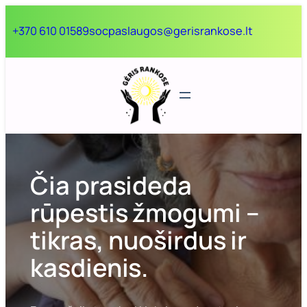
Eiti
+370 610 01589
socpaslaugos@gerisrankose.lt
prie
turinio
Čia prasideda
rūpestis žmogumi –
tikras, nuoširdus ir
kasdienis.