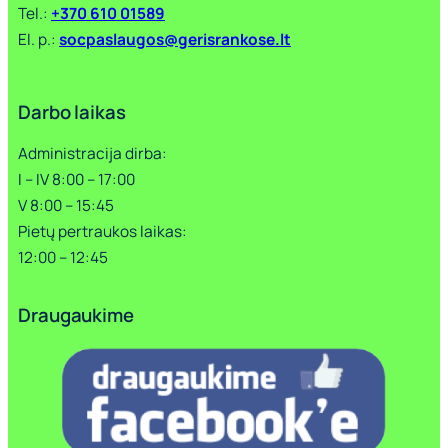
Tel.:
+370 610 01589
El. p.:
socpaslaugos@gerisrankose.lt
Darbo laikas
Administracija dirba:
I – IV 8:00 – 17:00
V 8:00 – 15:45
Pietų pertraukos laikas:
12:00 – 12:45
Draugaukime