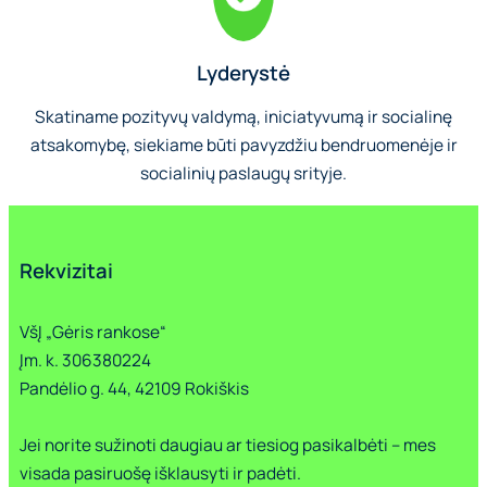
Lyderystė
Skatiname pozityvų valdymą, iniciatyvumą ir socialinę
atsakomybę, siekiame būti pavyzdžiu bendruomenėje ir
socialinių paslaugų srityje.
Rekvizitai
VšĮ „Gėris rankose“
Įm. k. 306380224
Pandėlio g. 44, 42109 Rokiškis
Jei norite sužinoti daugiau ar tiesiog pasikalbėti – mes
visada pasiruošę išklausyti ir padėti.