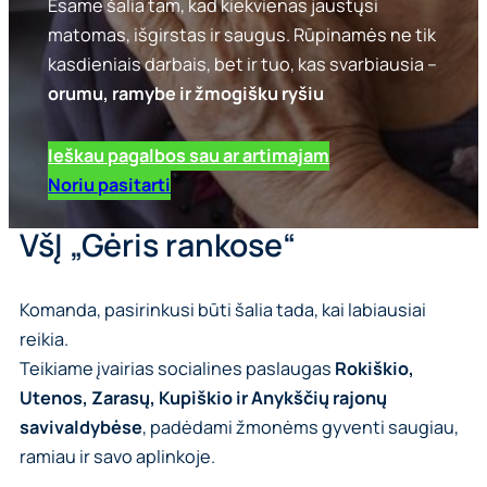
Esame šalia tam, kad kiekvienas jaustųsi
matomas, išgirstas ir saugus. Rūpinamės ne tik
kasdieniais darbais, bet ir tuo, kas svarbiausia –
orumu, ramybe ir žmogišku ryšiu
Ieškau pagalbos sau ar artimajam
Noriu pasitarti
VšĮ „Gėris rankose“
Komanda, pasirinkusi būti šalia tada, kai labiausiai
reikia.
Teikiame įvairias socialines paslaugas
Rokiškio,
Utenos, Zarasų, Kupiškio ir Anykščių rajonų
savivaldybėse
, padėdami žmonėms gyventi saugiau,
ramiau ir savo aplinkoje.